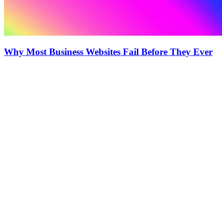
Why Most Business Websites Fail Before They Ever
Launch
Wix Web Studios
© Copyright 2026 All rights reserved
Categories
French Article
Italian Article
Spanish Article
German Article
Website Templates
Links
About us
Contact us
Advertisement